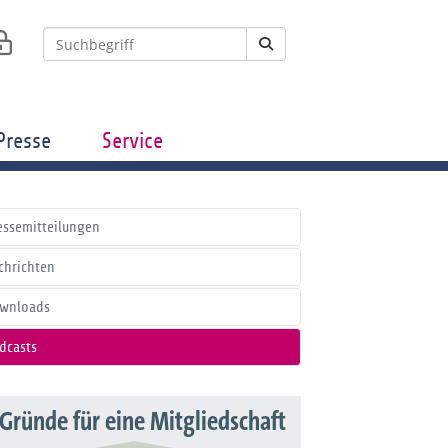
Presse
Service
essemitteilungen
chrichten
wnloads
dcasts
 Gründe für eine Mitgliedschaft