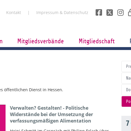
Kontakt
Impressum & Datenschutz
n
Mitgliedsverbände
Mitgliedschaft
Pr
Na
 öffentlichen Dienst in Hessen.
Do
Po
Verwalten? Gestalten! - Politische
Widerstände bei der Umsetzung der
verfassungsmäßigen Alimentation
7
Heini Schmitt im Gespräch mit Philipp Erlach über