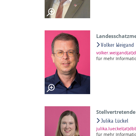
Landesschatzmei
Volker Weigand
volker.weigand(at)
für mehr Informati
Stellvertretend
Julika Lückel
julika.lueckel(at)d
für mehr Informati