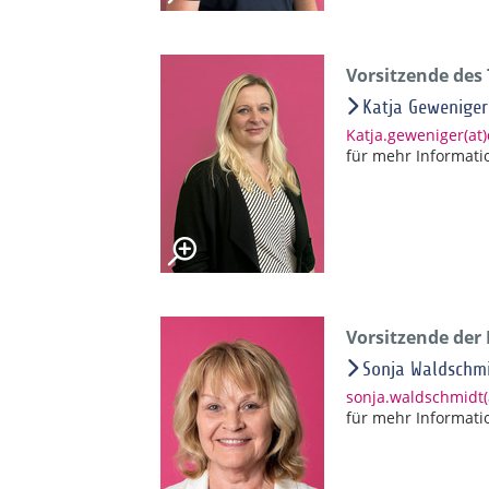
Vorsitzende des
Katja Geweniger
Katja.geweniger(at
für mehr Informati
Vorsitzende der
Sonja Waldschm
sonja.waldschmidt
für mehr Informati