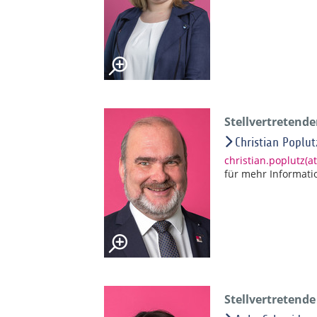
Stellvertretend
Christian Poplut
christian.poplutz(
für mehr Informati
Stellvertretend