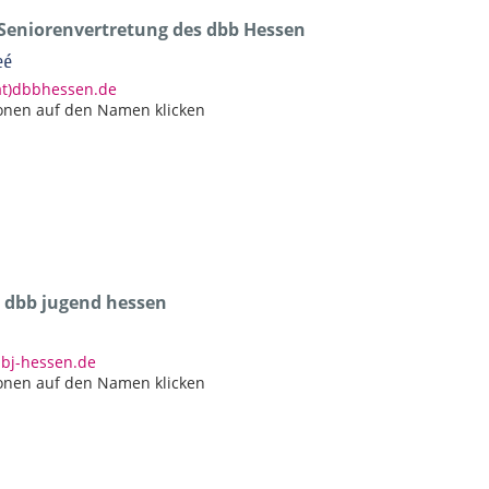
 Seniorenvertretung des dbb Hessen
eé
at)dbbhessen.de
onen auf den Namen klicken
r dbb jugend hessen
bbj-hessen.de
onen auf den Namen klicken