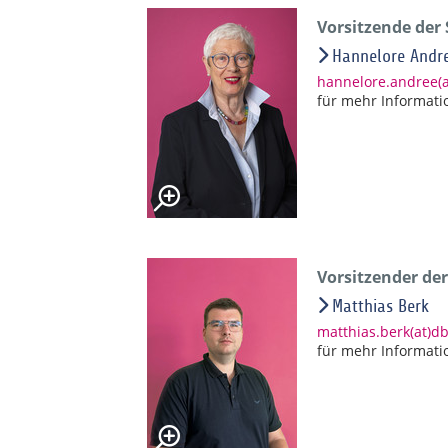
Vorsitzende der
Hannelore Andr
hannelore.andree(
für mehr Informati
Vorsitzender de
Matthias Berk
matthias.berk(at)d
für mehr Informati