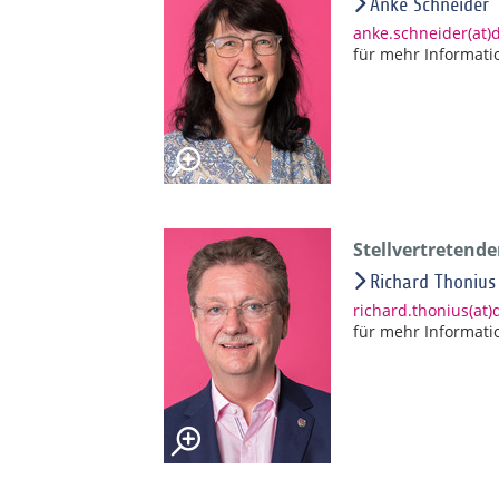
Anke Schneider
anke.schneider(at
für mehr Informati
Stellvertretend
Richard Thonius
richard.thonius(at
für mehr Informati