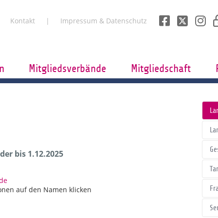
Kontakt
Impressum & Datenschutz
n
Mitgliedsverbände
Mitgliedschaft
La
La
Ge
er bis 1.12.2025
Tar
.de
Fr
onen auf den Namen klicken
Se