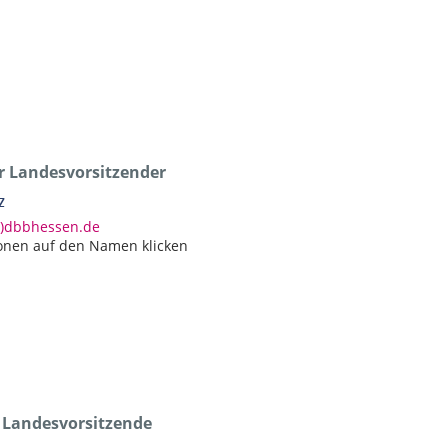
er Landesvorsitzender
z
at)dbbhessen.de
onen auf den Namen klicken
e Landesvorsitzende