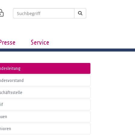
Presse
Service
ndesleitung
ndesvorstand
schäftsstelle
if
auen
nioren