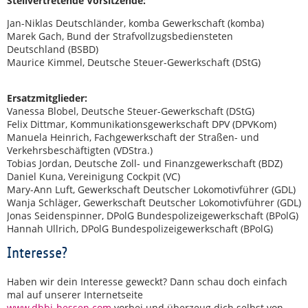
Stellvertretende Vorsitzende:
Jan-Niklas Deutschländer, komba Gewerkschaft (komba)
Marek Gach, Bund der Strafvollzugsbediensteten
Deutschland (BSBD)
Maurice Kimmel, Deutsche Steuer-Gewerkschaft (DStG)
Ersatzmitglieder:
Vanessa Blobel, Deutsche Steuer-Gewerkschaft (DStG)
Felix Dittmar, Kommunikationsgewerkschaft DPV (DPVKom)
Manuela Heinrich, Fachgewerkschaft der Straßen- und
Verkehrsbeschäftigten (VDStra.)
Tobias Jordan, Deutsche Zoll- und Finanzgewerkschaft (BDZ)
Daniel Kuna, Vereinigung Cockpit (VC)
Mary-Ann Luft, Gewerkschaft Deutscher Lokomotivführer (GDL)
Wanja Schläger, Gewerkschaft Deutscher Lokomotivführer (GDL)
Jonas Seidenspinner, DPolG Bundespolizeigewerkschaft (BPolG)
Hannah Ullrich, DPolG Bundespolizeigewerkschaft (BPolG)
Interesse?
Haben wir dein Interesse geweckt? Dann schau doch einfach
mal auf unserer Internetseite
www.dbbj-hessen.com
vorbei und überzeug dich selbst von