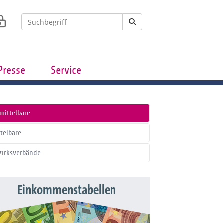
Presse
Service
mittelbare
ttelbare
zirksverbände
Einkommenstabellen