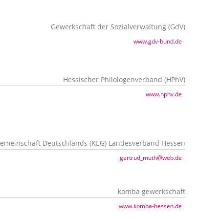
Gewerkschaft der Sozialverwaltung (GdV)
www.gdv-bund.de
Hessischer Philologenverband (HPhV)
www.hphv.de
gemeinschaft Deutschlands (KEG) Landesverband Hessen
gertrud_muth@web.de
komba gewerkschaft
www.komba-hessen.de