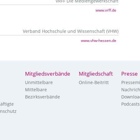
VRFF Die Mediengewerkschaft
www.vrff.de
Verband Hochschule und Wissenschaft (VHW)
www.vhw-hessen.de
Mitgliedsverbände
Mitgliedschaft
Presse
Unmittelbare
Online-Beitritt
Pressemi
Mittelbare
Nachric
Bezirksverbände
Downloa
äftigte
Podcasts
enschutz