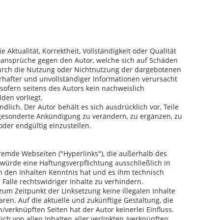
Aktualität, Korrektheit, Vollständigkeit oder Qualität
gsansprüche gegen den Autor, welche sich auf Schäden
 durch die Nutzung oder Nichtnutzung der dargebotenen
rhafter und unvollständiger Informationen verursacht
sofern seitens des Autors kein nachweislich
lden vorliegt.
dlich. Der Autor behält es sich ausdrücklich vor, Teile
gesonderte Ankündigung zu verändern, zu ergänzen, zu
oder endgültig einzustellen.
fremde Webseiten ("Hyperlinks"), die außerhalb des
würde eine Haftungsverpflichtung ausschließlich in
on den Inhalten Kenntnis hat und es ihm technisch
alle rechtswidriger Inhalte zu verhindern.
 zum Zeitpunkt der Linksetzung keine illegalen Inhalte
ren. Auf die aktuelle und zukünftige Gestaltung, die
/verknüpften Seiten hat der Autor keinerlei Einfluss.
ich von allen Inhalten aller verlinkten /verknüpften