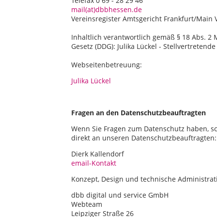
Telefax 0 69 - 28 29 46
mail(at)dbbhessen.de
Vereinsregister Amtsgericht Frankfurt/Main 
Inhaltlich verantwortlich gemäß § 18 Abs. 2 
Gesetz (DDG): Julika Lückel - Stellvertretend
Webseitenbetreuung:
Julika Lückel
Fragen an den Datenschutzbeauftragten
Wenn Sie Fragen zum Datenschutz haben, sch
direkt an unseren Datenschutzbeauftragten:
Dierk Kallendorf
email-Kontakt
Konzept, Design und technische Administrat
dbb digital und service GmbH
Webteam
Leipziger Straße 26