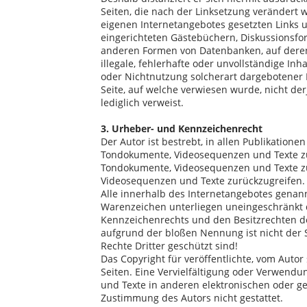
Seiten, die nach der Linksetzung verändert w
eigenen Internetangebotes gesetzten Links 
eingerichteten Gästebüchern, Diskussionsfore
anderen Formen von Datenbanken, auf deren 
illegale, fehlerhafte oder unvollständige In
oder Nichtnutzung solcherart dargebotener I
Seite, auf welche verwiesen wurde, nicht derj
lediglich verweist.
3. Urheber- und Kennzeichenrecht
Der Autor ist bestrebt, in allen Publikation
Tondokumente, Videosequenzen und Texte zu b
Tondokumente, Videosequenzen und Texte zu 
Videosequenzen und Texte zurückzugreifen.
Alle innerhalb des Internetangebotes genan
Warenzeichen unterliegen uneingeschränkt 
Kennzeichenrechts und den Besitzrechten de
aufgrund der bloßen Nennung ist nicht der 
Rechte Dritter geschützt sind!
Das Copyright für veröffentlichte, vom Autor 
Seiten. Eine Vervielfältigung oder Verwend
und Texte in anderen elektronischen oder ge
Zustimmung des Autors nicht gestattet.