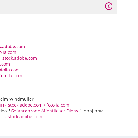
ck.adobe.com
tolia.com
 - stock.adobe.com
a.com
otolia.com
fotolia.com
e
helm Windmüller
 - stock.adobe.com / fotolia.com
eo, "
Gefahrenzone öffentlicher Dienst
", dbbj nrw
ns - stock.adobe.com