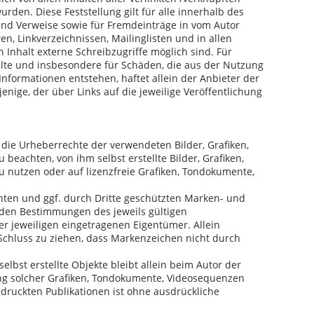
urden. Diese Feststellung gilt für alle innerhalb des
und Verweise sowie für Fremdeinträge in vom Autor
n, Linkverzeichnissen, Mailinglisten und in allen
Inhalt externe Schreibzugriffe möglich sind. Für
halte und insbesondere für Schäden, die aus der Nutzung
nformationen entstehen, haftet allein der Anbieter der
enige, der über Links auf die jeweilige Veröffentlichung
en die Urheberrechte der verwendeten Bilder, Grafiken,
eachten, von ihm selbst erstellte Bilder, Grafiken,
nutzen oder auf lizenzfreie Grafiken, Tondokumente,
nten und ggf. durch Dritte geschützten Marken- und
den Bestimmungen des jeweils gültigen
r jeweiligen eingetragenen Eigentümer. Allein
Schluss zu ziehen, dass Markenzeichen nicht durch
selbst erstellte Objekte bleibt allein beim Autor der
ung solcher Grafiken, Tondokumente, Videosequenzen
druckten Publikationen ist ohne ausdrückliche