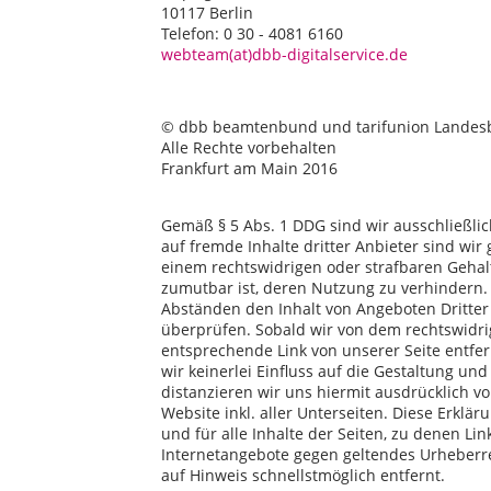
10117 Berlin
Telefon: 0 30 - 4081 6160
webteam(at)dbb-digitalservice.de
© dbb beamtenbund und tarifunion Lande
Alle Rechte vorbehalten
Frankfurt am Main 2016
Gemäß § 5 Abs. 1 DDG sind wir ausschließlich
auf fremde Inhalte dritter Anbieter sind wi
einem rechtswidrigen oder strafbaren Gehal
zumutbar ist, deren Nutzung zu verhindern. A
Abständen den Inhalt von Angeboten Dritter 
überprüfen. Sobald wir von dem rechtswidrig
entsprechende Link von unserer Seite entfer
wir keinerlei Einfluss auf die Gestaltung un
distanzieren wir uns hiermit ausdrücklich vo
Website inkl. aller Unterseiten. Diese Erkläru
und für alle Inhalte der Seiten, zu denen Lin
Internetangebote gegen geltendes Urheberr
auf Hinweis schnellstmöglich entfernt.