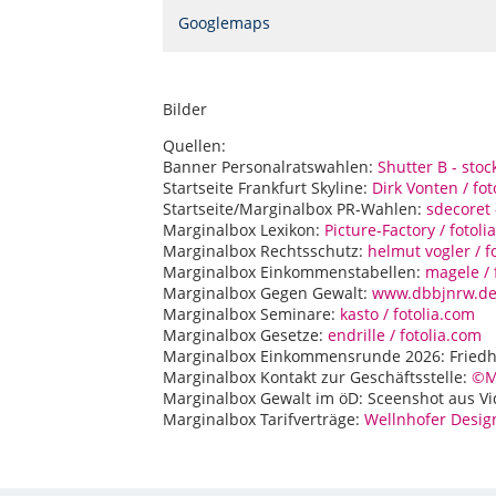
Googlemaps
Bilder
Quellen:
Banner Personalratswahlen:
Shutter B - sto
Startseite Frankfurt Skyline:
Dirk Vonten / fo
Startseite/Marginalbox PR-Wahlen:
sdecoret
Marginalbox Lexikon:
Picture-Factory / fotoli
Marginalbox Rechtsschutz:
helmut vogler / f
Marginalbox Einkommenstabellen:
magele / 
Marginalbox Gegen Gewalt:
www.dbbjnrw.d
Marginalbox Seminare:
kasto / fotolia.com
Marginalbox Gesetze:
endrille / fotolia.com
Marginalbox Einkommensrunde 2026: Fried
Marginalbox Kontakt zur Geschäftsstelle:
©MH
Marginalbox Gewalt im öD: Sceenshot aus Vid
Marginalbox Tarifverträge:
Wellnhofer Desig