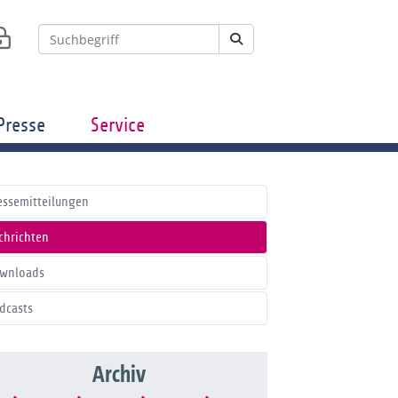
Presse
Service
essemitteilungen
chrichten
wnloads
dcasts
Archiv