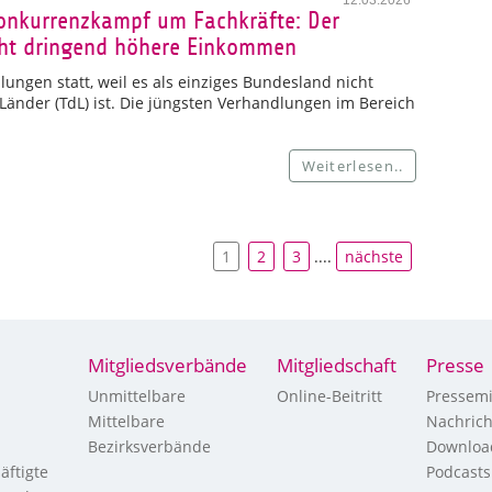
12.03.2026
Konkurrenzkampf um Fachkräfte: Der
ucht dringend höhere Einkommen
ungen statt, weil es als einziges Bundesland nicht
 Länder (TdL) ist. Die jüngsten Verhandlungen im Bereich
Weiterlesen..
1
2
3
....
nächste
Mitgliedsverbände
Mitgliedschaft
Presse
Unmittelbare
Online-Beitritt
Pressemi
Mittelbare
Nachric
Bezirksverbände
Downloa
äftigte
Podcasts