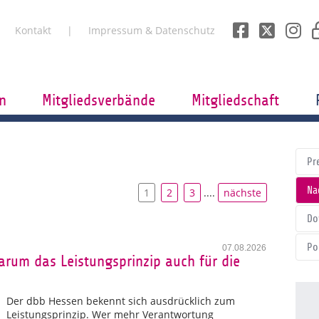
Kontakt
Impressum & Datenschutz
n
Mitgliedsverbände
Mitgliedschaft
Pr
Na
1
2
3
....
nächste
Do
Po
07.08.2026
rum das Leistungsprinzip auch für die
Der dbb Hessen bekennt sich ausdrücklich zum
Leistungsprinzip. Wer mehr Verantwortung