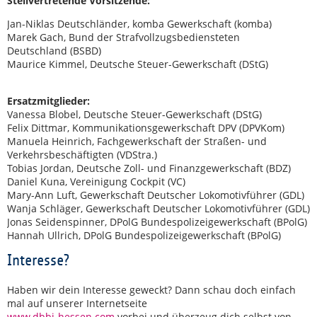
Stellvertretende Vorsitzende:
Jan-Niklas Deutschländer, komba Gewerkschaft (komba)
Marek Gach, Bund der Strafvollzugsbediensteten
Deutschland (BSBD)
Maurice Kimmel, Deutsche Steuer-Gewerkschaft (DStG)
Ersatzmitglieder:
Vanessa Blobel, Deutsche Steuer-Gewerkschaft (DStG)
Felix Dittmar, Kommunikationsgewerkschaft DPV (DPVKom)
Manuela Heinrich, Fachgewerkschaft der Straßen- und
Verkehrsbeschäftigten (VDStra.)
Tobias Jordan, Deutsche Zoll- und Finanzgewerkschaft (BDZ)
Daniel Kuna, Vereinigung Cockpit (VC)
Mary-Ann Luft, Gewerkschaft Deutscher Lokomotivführer (GDL)
Wanja Schläger, Gewerkschaft Deutscher Lokomotivführer (GDL)
Jonas Seidenspinner, DPolG Bundespolizeigewerkschaft (BPolG)
Hannah Ullrich, DPolG Bundespolizeigewerkschaft (BPolG)
Interesse?
Haben wir dein Interesse geweckt? Dann schau doch einfach
mal auf unserer Internetseite
www.dbbj-hessen.com
vorbei und überzeug dich selbst von