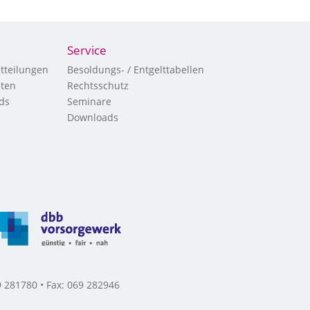
Service
tteilungen
Besoldungs- / Entgelttabellen
hten
Rechtsschutz
ds
Seminare
Downloads
 281780 • Fax: 069 282946