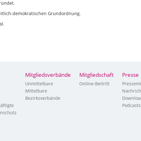
ründet.
heitlich-demokratischen Grundordnung.
al.
Mitgliedsverbände
Mitgliedschaft
Presse
Unmittelbare
Online-Beitritt
Pressemi
Mittelbare
Nachric
Bezirksverbände
Downloa
äftigte
Podcasts
enschutz