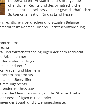
Körperschaften, Anstalten und Stiftungen des
öffentlichen Rechts und des privatrechtlichen
Dienstleistungssektors zu einer gewerkschaftlichen
Spitzenorganisation für das Land Hessen.
n, rechtlichen, beruflichen und sozialen Belange
chtsschutz im Rahmen unserer Rechtsschutzordnung.
beamtentums
rechts
ts- und Wirtschaftsbedingungen der dem Tarifrecht
nd Arbeitnehmer
 Flächentarifvertrags
amilie und Beruf
 von Frauen und Männern
ndheitsmanagements
ltsamen Übergriffen
stimmungsrechts
ierenden Rechtsstaats
bei der die Menschen nicht „auf der Strecke“ bleiben
der Beschäftigten mit Behinderung
gen der Sozial- und Erziehungsdienste.