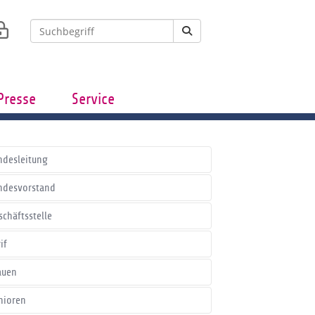
Presse
Service
ndesleitung
ndesvorstand
schäftsstelle
if
auen
nioren