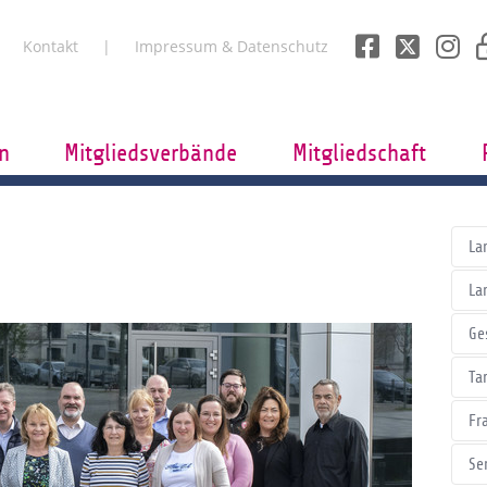
Kontakt
Impressum & Datenschutz
n
Mitgliedsverbände
Mitgliedschaft
La
La
Ge
Tar
Fr
Se