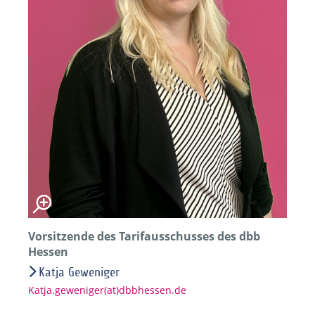
Vorsitzende des Tarifausschusses des dbb
Hessen
Katja Geweniger
Katja.geweniger(at)dbbhessen.de