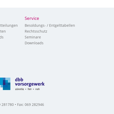
Service
tteilungen
Besoldungs- / Entgelttabellen
hten
Rechtsschutz
ds
Seminare
Downloads
 281780 • Fax: 069 282946