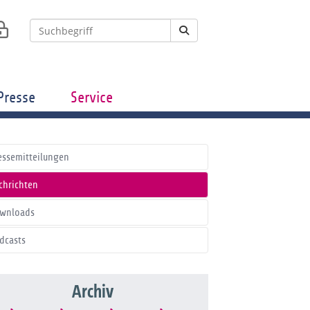
Presse
Service
essemitteilungen
chrichten
wnloads
dcasts
Archiv