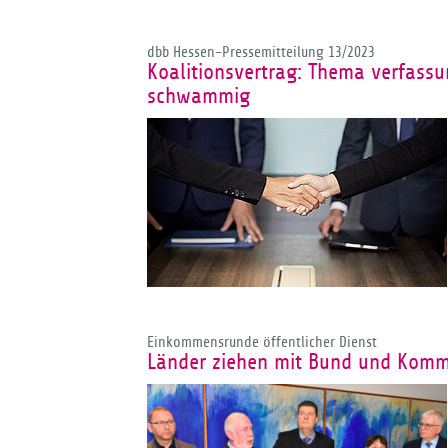
dbb Hessen-Pressemitteilung 13/2023
Koalitionsvertrag: Thema verfass
schwammig
Einkommensrunde öffentlicher Dienst
Länder ziehen mit Bund und Komm