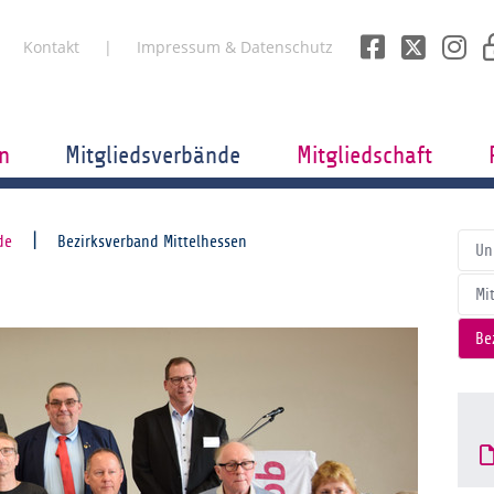
Kontakt
Impressum & Datenschutz
n
Mitgliedsverbände
Mitgliedschaft
de
Bezirksverband Mittelhessen
Un
Mi
Be