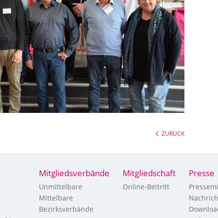
ZURÜCK
Mitgliedsverbände
Mitgliedschaft
Presse
Unmittelbare
Online-Beitritt
Pressemi
Mittelbare
Nachric
Bezirksverbände
Downloa