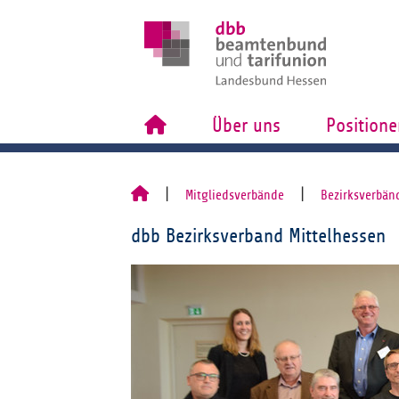
Über uns
Positione
Mitgliedsverbände
Bezirksverbän
dbb Bezirksverband Mittelhessen