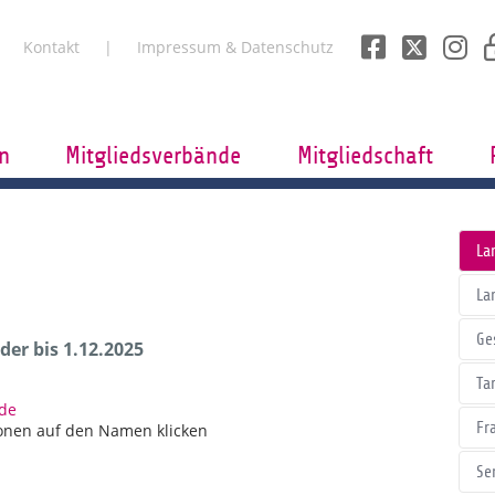
Kontakt
Impressum & Datenschutz
n
Mitgliedsverbände
Mitgliedschaft
La
La
Ge
er bis 1.12.2025
Tar
.de
Fr
onen auf den Namen klicken
Se