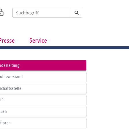
Presse
Service
ndesleitung
ndesvorstand
schäftsstelle
if
auen
nioren