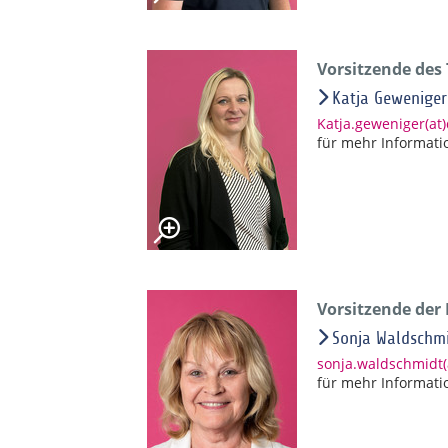
Vorsitzende des
Katja Geweniger
Katja.geweniger(at
für mehr Informati
Vorsitzende der
Sonja Waldschm
sonja.waldschmidt
für mehr Informati