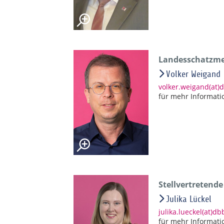
Landesschatzmei
Volker Weigand
volker.weigand(at)
für mehr Informati
Stellvertretend
Julika Lückel
julika.lueckel(at)d
für mehr Informati