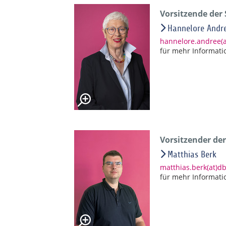
Vorsitzende der
Hannelore Andr
hannelore.andree(
für mehr Informati
Vorsitzender de
Matthias Berk
matthias.berk(at)d
für mehr Informati