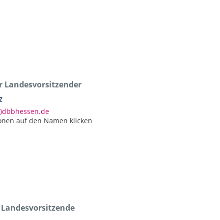
er Landesvorsitzender
z
at)dbbhessen.de
onen auf den Namen klicken
e Landesvorsitzende