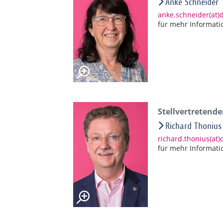
Anke Schneider
anke.schneider(at
für mehr Informati
Stellvertretend
Richard Thonius
richard.thonius(at
für mehr Informati