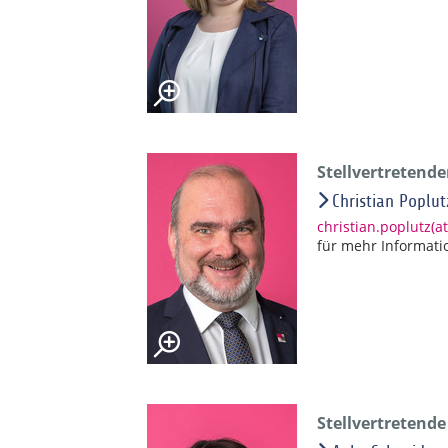
Stellvertretend
Christian Poplut
christian.poplutz(
für mehr Informati
Stellvertretend