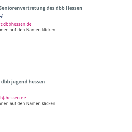
 Seniorenvertretung des dbb Hessen
eé
at)dbbhessen.de
onen auf den Namen klicken
r dbb jugend hessen
bbj-hessen.de
onen auf den Namen klicken