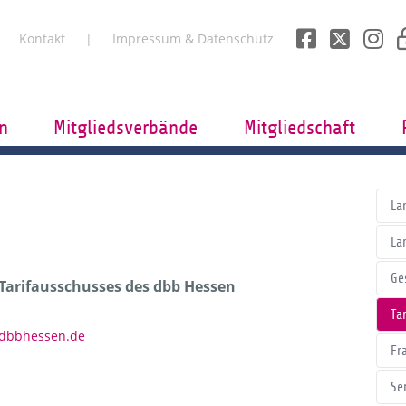
Kontakt
Impressum & Datenschutz
n
Mitgliedsverbände
Mitgliedschaft
La
La
Ge
 Tarifausschusses des dbb Hessen
Tar
)dbbhessen.de
Fr
Se