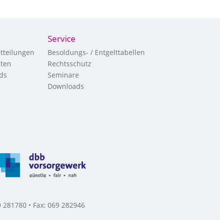
Service
tteilungen
Besoldungs- / Entgelttabellen
hten
Rechtsschutz
ds
Seminare
Downloads
 281780 • Fax: 069 282946