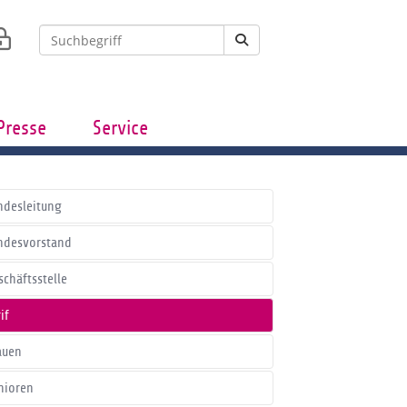
Presse
Service
ndesleitung
ndesvorstand
schäftsstelle
if
auen
nioren