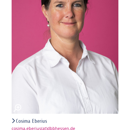
Cosima Eberius
cosima.eberius(at)dbbhessen.de