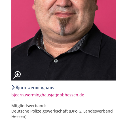
Björn Werminghaus
bjoern.werminghaus(at)dbbhessen.de
-----
Mitgliedsverband:
Deutsche Polizeigewerkschaft (DPolG, Landesverband
Hessen)