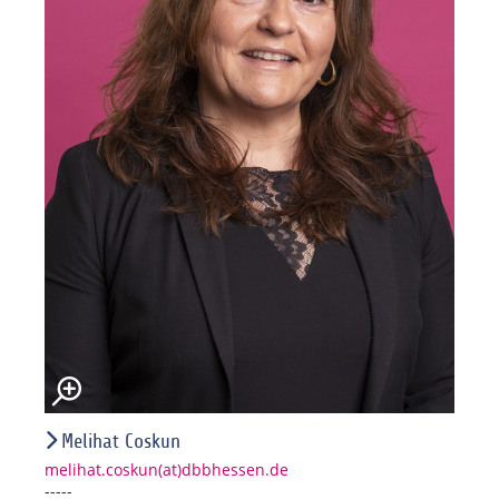
Melihat Coskun
melihat.coskun(at)dbbhessen.de
-----