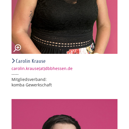
Carolin Krause
carolin.krause(at)dbbhessen.de
-----
Mitgliedsverband:
komba Gewerkschaft