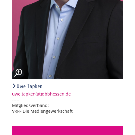
Uwe Tapken
uwe.tapken(at)dbbhessen.de
-----
Mitgliedsverband:
VRFF Die Mediengewerkschaft