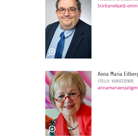
SUrbanek(at)t-onli
Anna Maria Eilber
STELLV. VORSITZENDE
annamariaes(at)gm