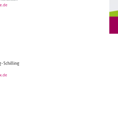
ne.de
g-Schilling
x.de