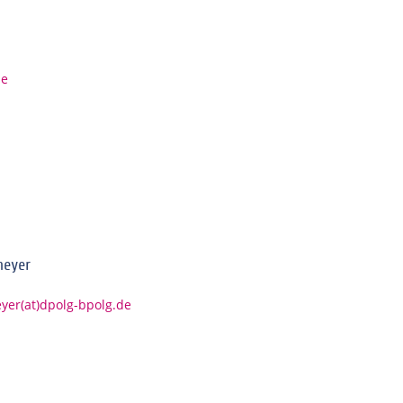
de
meyer
er(at)dpolg-bpolg.de