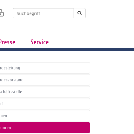
Presse
Service
ndesleitung
ndesvorstand
schäftsstelle
if
auen
nioren