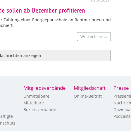
02.10.2022
e sollen ab Dezember profitieren
ur Zahlung einer Energiepauschale an Rentnerinnen und
oniert.
Weiterlesen..
Nachrichten anzeigen
Mitgliedsverbände
Mitgliedschaft
Presse
Unmittelbare
Online-Beitritt
Pressemi
Mittelbare
Nachric
Bezirksverbände
Downloa
äftigte
Podcasts
enschutz