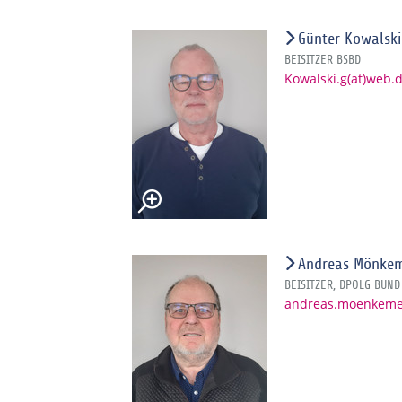
Günter Kowalski
BEISITZER BSBD
Kowalski.g(at)web.
Andreas Mönke
BEISITZER, DPOLG BUND
andreas.moenkemey