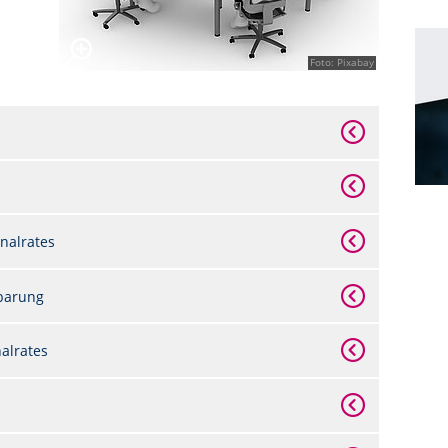
Foto: Pixabay
nalrates
nbarung
nalrates