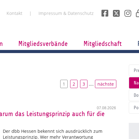
Kontakt
Impressum & Datenschutz
n
Mitgliedsverbände
Mitgliedschaft
Pr
Na
1
2
3
....
nächste
Do
Po
07.08.2026
rum das Leistungsprinzip auch für die
Der dbb Hessen bekennt sich ausdrücklich zum
Leistungsprinzip. Wer mehr Verantwortung