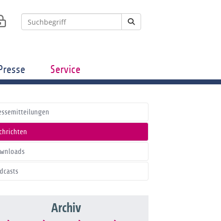
Presse
Service
essemitteilungen
chrichten
wnloads
dcasts
Archiv