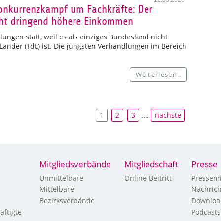
12.03.2026
Konkurrenzkampf um Fachkräfte: Der
ucht dringend höhere Einkommen
ungen statt, weil es als einziges Bundesland nicht
 Länder (TdL) ist. Die jüngsten Verhandlungen im Bereich
Weiterlesen..
1
2
3
....
nächste
Mitgliedsverbände
Mitgliedschaft
Presse
Unmittelbare
Online-Beitritt
Pressemi
Mittelbare
Nachric
Bezirksverbände
Downloa
äftigte
Podcasts