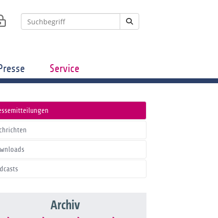
Presse
Service
essemitteilungen
chrichten
wnloads
dcasts
Archiv