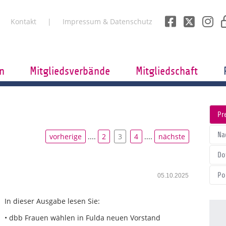
Kontakt
Impressum & Datenschutz
n
Mitgliedsverbände
Mitgliedschaft
Pr
Na
vorherige
....
2
3
4
....
nächste
Do
Po
05.10.2025
In dieser Ausgabe lesen Sie:
• dbb Frauen wählen in Fulda neuen Vorstand