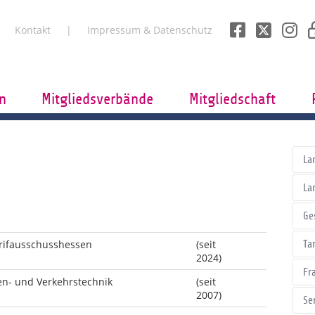
Kontakt
Impressum & Datenschutz
n
Mitgliedsverbände
Mitgliedschaft
La
La
Ge
rifausschusshessen
(seit
Tar
2024)
Fr
ßen- und Verkehrstechnik
(seit
2007)
Se