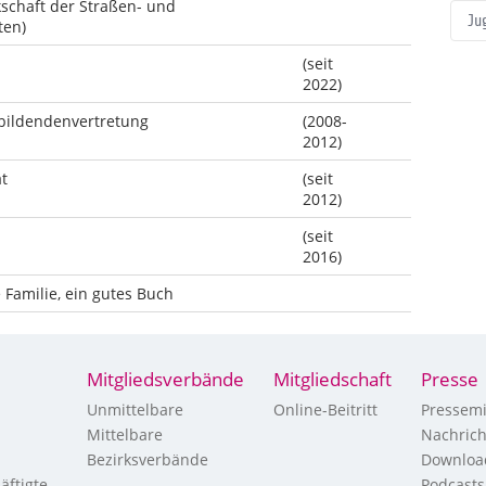
schaft der Straßen- und
Ju
ten)
(seit
2022)
bildendenvertretung
(2008-
2012)
t
(seit
2012)
(seit
2016)
 Familie, ein gutes Buch
Mitgliedsverbände
Mitgliedschaft
Presse
Unmittelbare
Online-Beitritt
Pressemi
Mittelbare
Nachric
Bezirksverbände
Downloa
äftigte
Podcasts