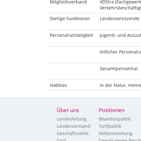
Mitgliedsverband
VDStra (Fachgewerk
Verkehrsbeschäftig
Dortige Funktionen
Landesvorsitzende
Personalratstätigkeit
Jugend- und Auszu
örtlicher Personalra
Gesamtpersonlrat
Hobbies
in der Natur, meine
Über uns
Positionen
Landesleitung
Beamtenpolitik
Landesvorstand
Tarifpolitik
Geschäftsstelle
Mitbestimmung
Tarif
Gewalt gegen Besch