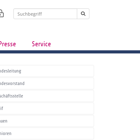
Presse
Service
ndesleitung
ndesvorstand
schäftsstelle
if
auen
nioren