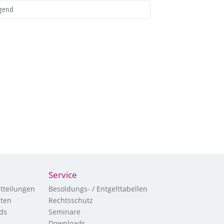
gend
Service
tteilungen
Besoldungs- / Entgelttabellen
hten
Rechtsschutz
ds
Seminare
Downloads