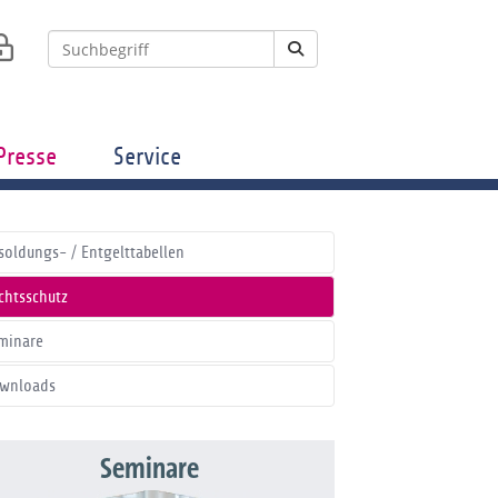
Presse
Service
soldungs- / Entgelttabellen
chtsschutz
minare
wnloads
Seminare