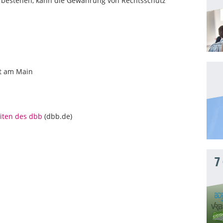
en bestehen, kann die Gewährung von Rechtsschutz
rt am Main
iten des dbb
(dbb.de)
7