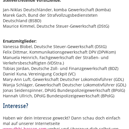
Stellvertretende Vorsitzende:
Jan-Niklas Deutschländer, komba Gewerkschaft (komba)
Marek Gach, Bund der Strafvollzugsbediensteten
Deutschland (BSBD)
Maurice Kimmel, Deutsche Steuer-Gewerkschaft (DStG)
Ersatzmitglieder:
Vanessa Blobel, Deutsche Steuer-Gewerkschaft (DStG)
Felix Dittmar, Kommunikationsgewerkschaft DPV (DPVKom)
Manuela Heinrich, Fachgewerkschaft der Straßen- und
Verkehrsbeschäftigten (VDStra.)
Tobias Jordan, Deutsche Zoll- und Finanzgewerkschaft (BDZ)
Daniel Kuna, Vereinigung Cockpit (VC)
Mary-Ann Luft, Gewerkschaft Deutscher Lokomotivführer (GDL)
Wanja Schläger, Gewerkschaft Deutscher Lokomotivführer (GDL)
Jonas Seidenspinner, DPolG Bundespolizeigewerkschaft (BPolG)
Hannah Ullrich, DPolG Bundespolizeigewerkschaft (BPolG)
Interesse?
Haben wir dein Interesse geweckt? Dann schau doch einfach
mal auf unserer Internetseite
www.dbbj-hessen.com
vorbei und überzeug dich selbst von