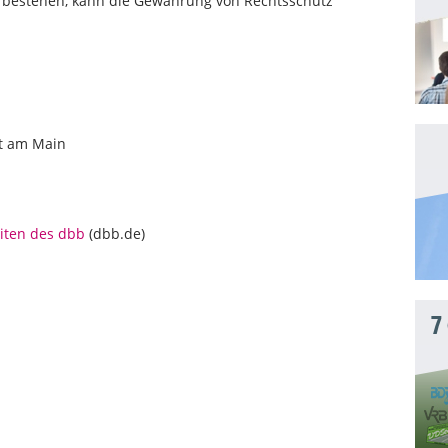
en bestehen, kann die Gewährung von Rechtsschutz
rt am Main
iten des dbb
(dbb.de)
7