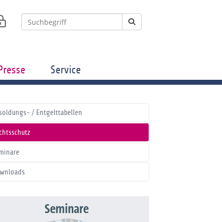
Presse
Service
soldungs- / Entgelttabellen
chtsschutz
minare
wnloads
Seminare