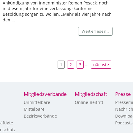
Ankündigung von Innenminister Roman Poseck, noch
in diesem Jahr für eine verfassungskonforme
Besoldung sorgen zu wollen. „Mehr als vier Jahre nach
dem…
Weiterlesen..
1
2
3
....
nächste
Mitgliedsverbände
Mitgliedschaft
Presse
Unmittelbare
Online-Beitritt
Pressemi
Mittelbare
Nachric
Bezirksverbände
Downloa
äftigte
Podcasts
enschutz