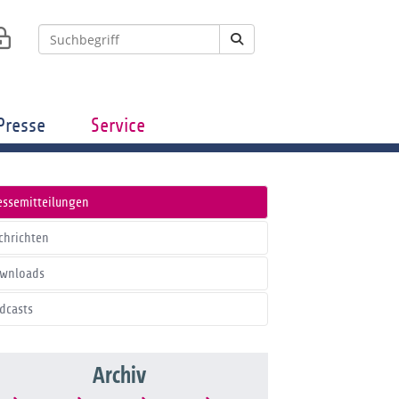
Presse
Service
essemitteilungen
chrichten
wnloads
dcasts
Archiv