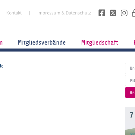
Kontakt
Impressum & Datenschutz
n
Mitgliedsverbände
Mitgliedschaft
de
Un
Mi
Be
7