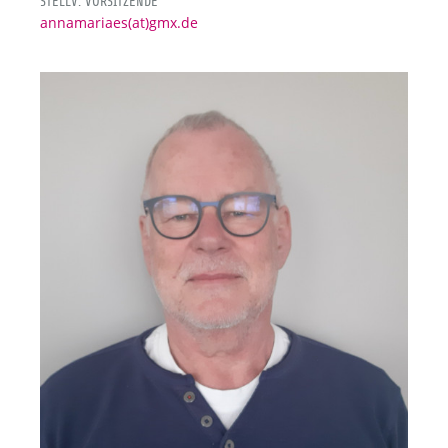
STELLV. VORSITZENDE
annamariaes(at)gmx.de