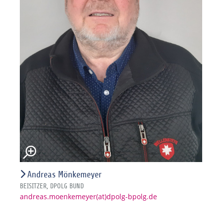
Andreas Mönkemeyer
BEISITZER, DPOLG BUND
andreas.moenkemeyer(at)dpolg-bpolg.de