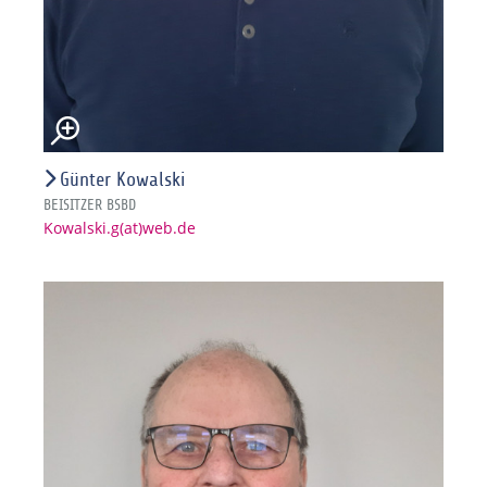
Günter Kowalski
BEISITZER BSBD
Kowalski.g(at)web.de