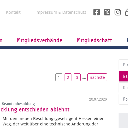
Kontakt
Impressum & Datenschutz
n
Mitgliedsverbände
Mitgliedschaft
Pr
Na
1
2
3
....
nächste
Do
Po
20.07.2026
er Beamtenbesoldung
cklung entschieden ablehnt
Mit dem neuen Besoldungsgesetz geht Hessen einen
Weg, der weit über eine technische Änderung der