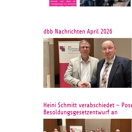
dbb Nachrichten April 2026
Heini Schmitt verabschiedet – Pos
Besoldungsgesetzentwurf an