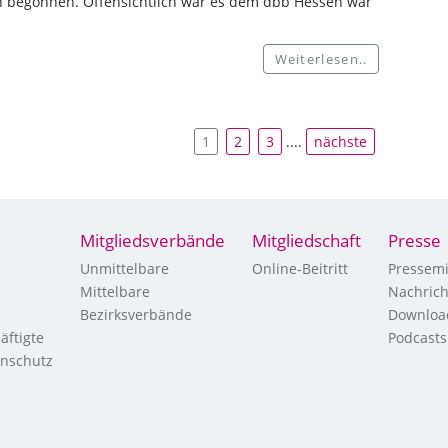
n begonnen. Offensichtlich war es dem dbb Hessen war
Weiterlesen..
1
2
3
....
nächste
Mitgliedsverbände
Mitgliedschaft
Presse
Unmittelbare
Online-Beitritt
Pressemi
Mittelbare
Nachric
Bezirksverbände
Downloa
äftigte
Podcasts
enschutz