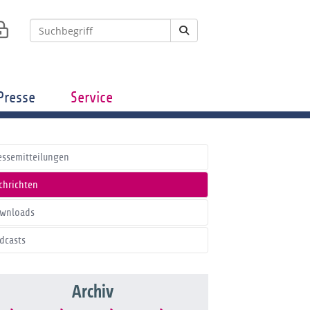
Presse
Service
essemitteilungen
chrichten
wnloads
dcasts
Archiv