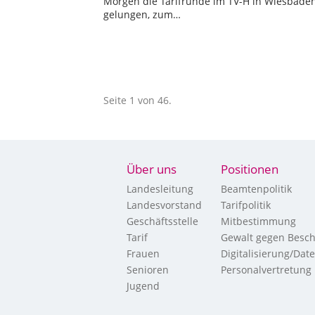
Morgen die Tarifrunde im TV-H in Wiesbade
gelungen, zum…
Seite 1 von 46.
Über uns
Positionen
Landesleitung
Beamtenpolitik
Landesvorstand
Tarifpolitik
Geschäftsstelle
Mitbestimmung
Tarif
Gewalt gegen Besch
Frauen
Digitalisierung/Dat
Senioren
Personalvertretung
Jugend