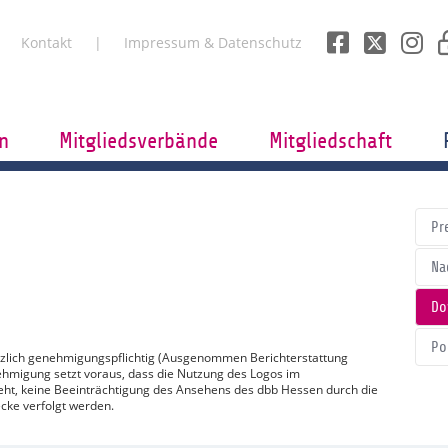
Kontakt
Impressum & Datenschutz
n
Mitgliedsverbände
Mitgliedschaft
Pr
Na
Do
Po
tzlich genehmigungspflichtig (Ausgenommen Berichterstattung
ehmigung setzt voraus, dass die Nutzung des Logos im
t, keine Beeinträchtigung des Ansehens des dbb Hessen durch die
cke verfolgt werden.