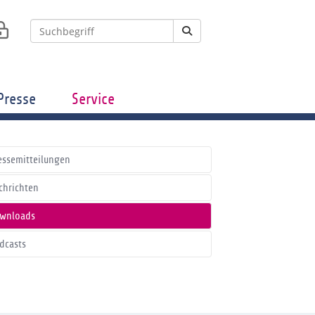
Presse
Service
essemitteilungen
chrichten
wnloads
dcasts