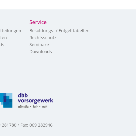
Service
tteilungen
Besoldungs- / Entgelttabellen
hten
Rechtsschutz
ds
Seminare
Downloads
 281780 • Fax: 069 282946