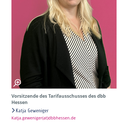
Vorsitzende des Tarifausschusses des dbb
Hessen
Katja Geweniger
Katja.geweniger(at)dbbhessen.de