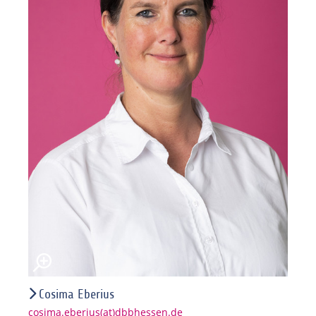
Cosima Eberius
cosima.eberius(at)dbbhessen.de