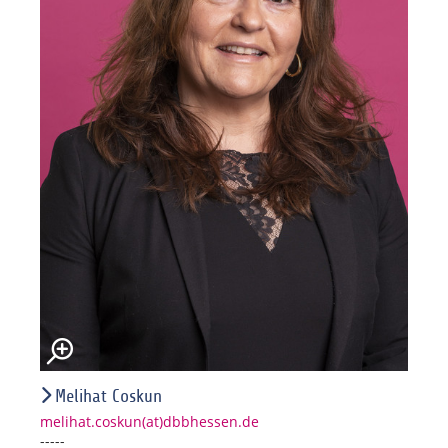
Melihat Coskun
melihat.coskun(at)dbbhessen.de
-----