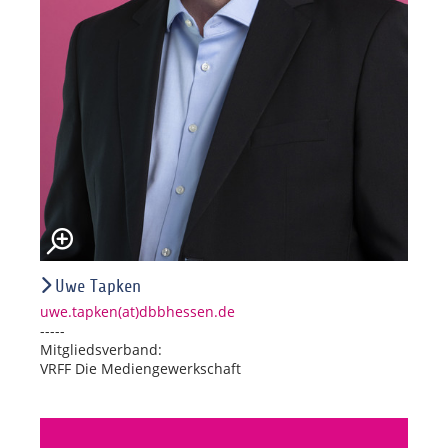
Uwe Tapken
uwe.tapken(at)dbbhessen.de
-----
Mitgliedsverband:
VRFF Die Mediengewerkschaft