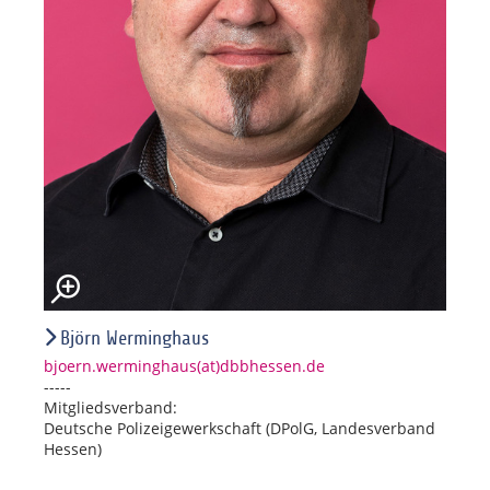
Björn Werminghaus
bjoern.werminghaus(at)dbbhessen.de
-----
Mitgliedsverband:
Deutsche Polizeigewerkschaft (DPolG, Landesverband
Hessen)