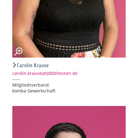
Carolin Krause
carolin.krause(at)dbbhessen.de
-----
Mitgliedsverband:
komba Gewerkschaft