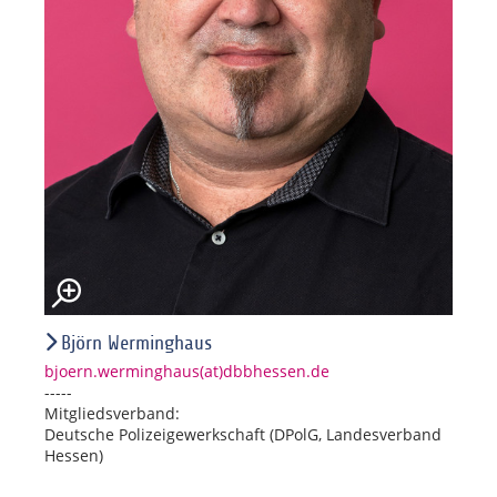
Björn Werminghaus
bjoern.werminghaus(at)dbbhessen.de
-----
Mitgliedsverband:
Deutsche Polizeigewerkschaft (DPolG, Landesverband
Hessen)