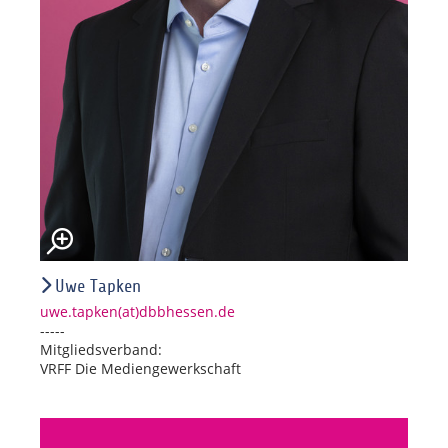
Uwe Tapken
uwe.tapken(at)dbbhessen.de
-----
Mitgliedsverband:
VRFF Die Mediengewerkschaft