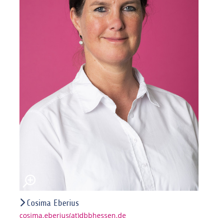
Cosima Eberius
cosima.eberius(at)dbbhessen.de