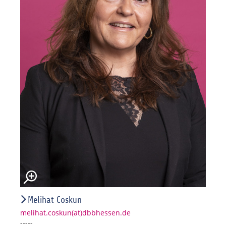
Melihat Coskun
melihat.coskun(at)dbbhessen.de
-----