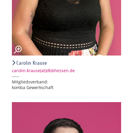
Carolin Krause
carolin.krause(at)dbbhessen.de
-----
Mitgliedsverband:
komba Gewerkschaft