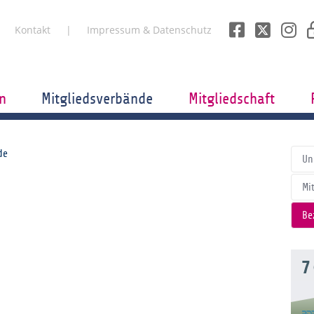
Kontakt
Impressum & Datenschutz
n
Mitgliedsverbände
Mitgliedschaft
de
Un
Mi
Be
7