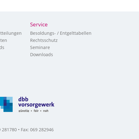
Service
tteilungen
Besoldungs- / Entgelttabellen
hten
Rechtsschutz
ds
Seminare
Downloads
 281780 • Fax: 069 282946