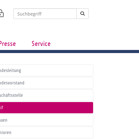
Presse
Service
ndesleitung
ndesvorstand
schäftsstelle
if
auen
nioren