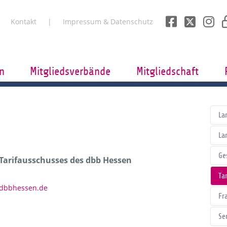
Kontakt
Impressum & Datenschutz
n
Mitgliedsverbände
Mitgliedschaft
La
La
Ge
 Tarifausschusses des dbb Hessen
Tar
)dbbhessen.de
Fr
Se