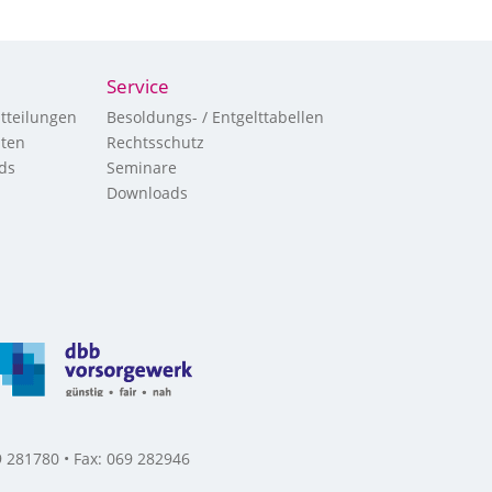
Service
tteilungen
Besoldungs- / Entgelttabellen
hten
Rechtsschutz
ds
Seminare
Downloads
 281780 • Fax: 069 282946