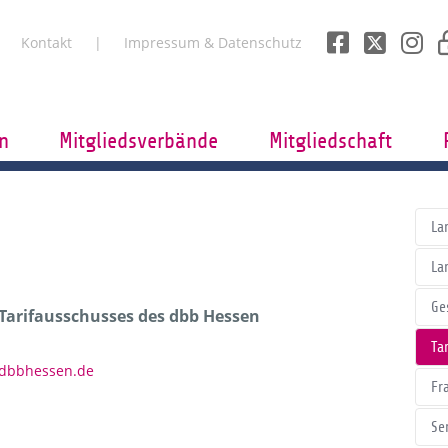
Kontakt
Impressum & Datenschutz
n
Mitgliedsverbände
Mitgliedschaft
La
La
Ge
 Tarifausschusses des dbb Hessen
Tar
)dbbhessen.de
Fr
Se