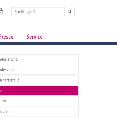
Presse
Service
ndesleitung
ndesvorstand
schäftsstelle
if
auen
nioren