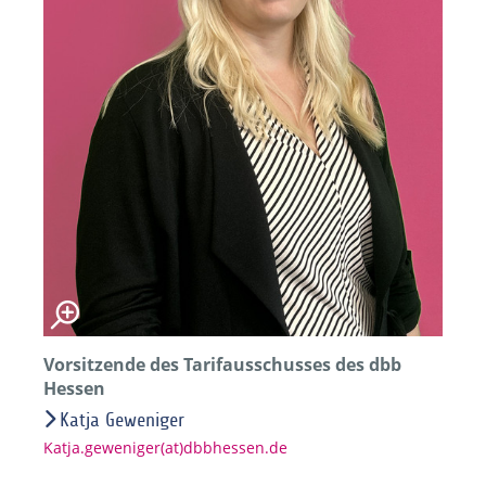
Vorsitzende des Tarifausschusses des dbb
Hessen
Katja Geweniger
Katja.geweniger(at)dbbhessen.de