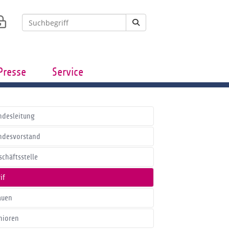
Presse
Service
ndesleitung
ndesvorstand
schäftsstelle
if
auen
nioren