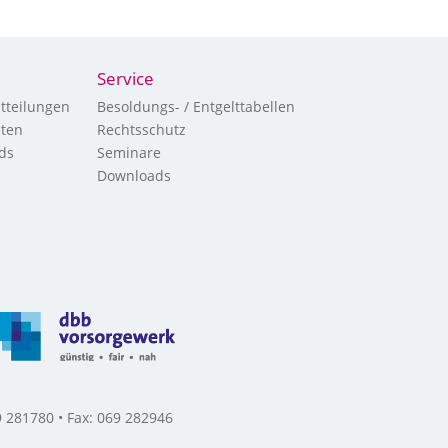
Service
tteilungen
Besoldungs- / Entgelttabellen
hten
Rechtsschutz
ds
Seminare
Downloads
 281780 • Fax: 069 282946