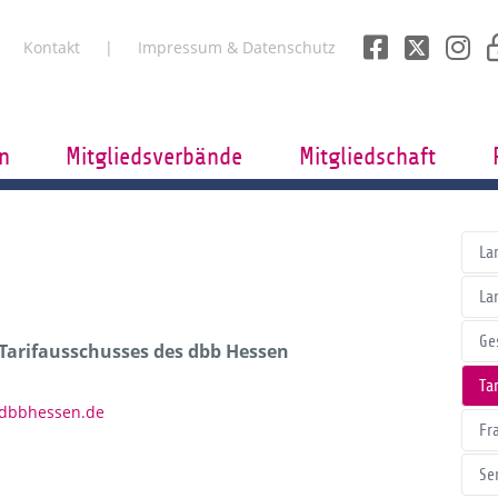
Kontakt
Impressum & Datenschutz
n
Mitgliedsverbände
Mitgliedschaft
La
La
Ge
 Tarifausschusses des dbb Hessen
Tar
)dbbhessen.de
Fr
Se