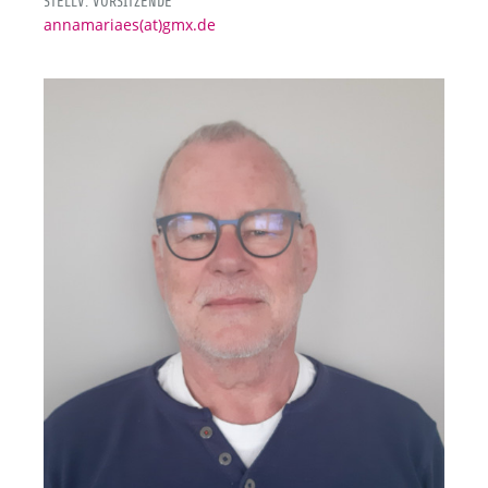
STELLV. VORSITZENDE
annamariaes(at)gmx.de