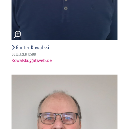
Günter Kowalski
BEISITZER BSBD
Kowalski.g(at)web.de