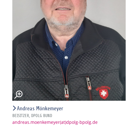
Andreas Mönkemeyer
BEISITZER, DPOLG BUND
andreas.moenkemeyer(at)dpolg-bpolg.de