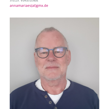
STELLV. VORSITZENDE
annamariaes(at)gmx.de