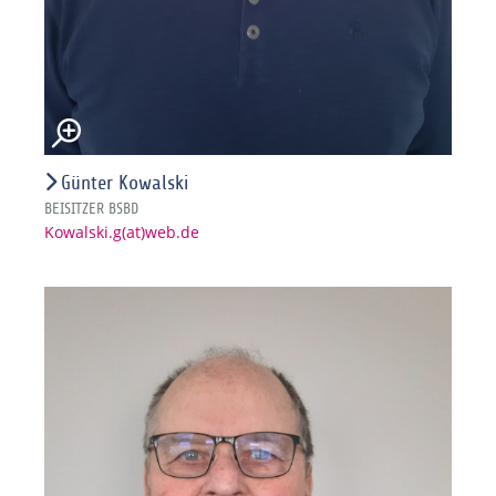
Günter Kowalski
BEISITZER BSBD
Kowalski.g(at)web.de