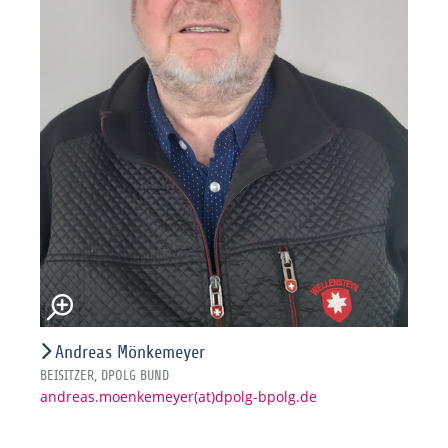
Andreas Mönkemeyer
BEISITZER, DPOLG BUND
andreas.moenkemeyer(at)dpolg-bpolg.de