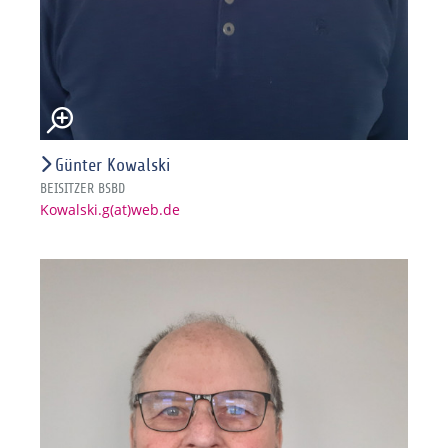
Günter Kowalski
BEISITZER BSBD
Kowalski.g(at)web.de