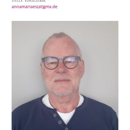
STELLV. VORSITZENDE
annamariaes(at)gmx.de