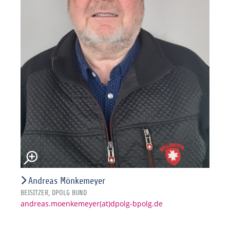
Andreas Mönkemeyer
BEISITZER, DPOLG BUND
andreas.moenkemeyer(at)dpolg-bpolg.de