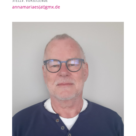
STELLV. VORSITZENDE
annamariaes(at)gmx.de