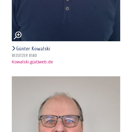
Günter Kowalski
BEISITZER BSBD
Kowalski.g(at)web.de