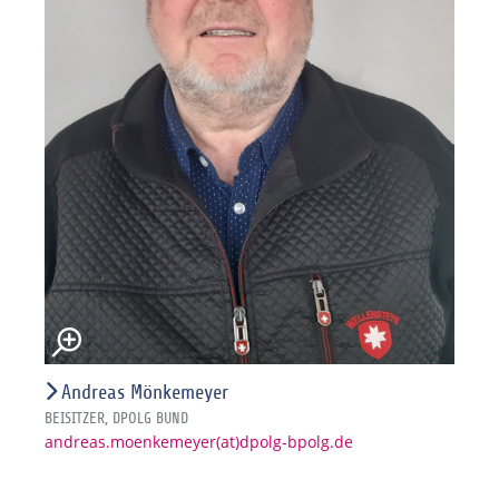
Andreas Mönkemeyer
BEISITZER, DPOLG BUND
andreas.moenkemeyer(at)dpolg-bpolg.de