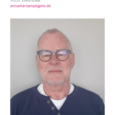
STELLV. VORSITZENDE
annamariaes(at)gmx.de