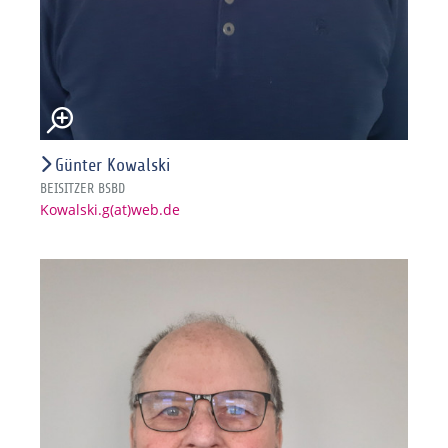
Günter Kowalski
BEISITZER BSBD
Kowalski.g(at)web.de