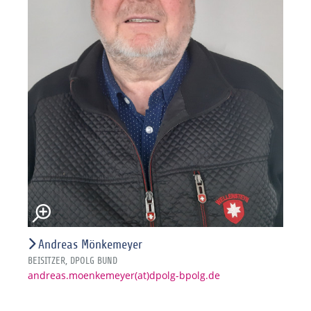
Andreas Mönkemeyer
BEISITZER, DPOLG BUND
andreas.moenkemeyer(at)dpolg-bpolg.de