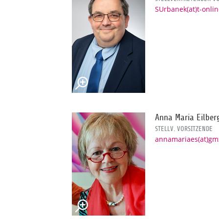
SUrbanek(at)t-onli
Anna Maria Eilber
STELLV. VORSITZENDE
annamariaes(at)gm