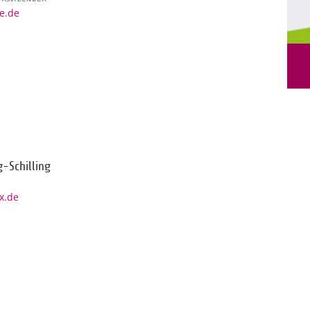
ne.de
g-Schilling
x.de