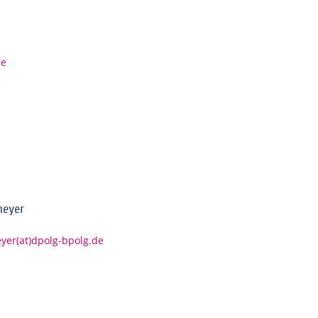
de
meyer
er(at)dpolg-bpolg.de