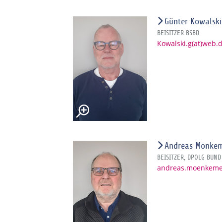
Günter Kowalski
BEISITZER BSBD
Kowalski.g(at)web.
Andreas Mönke
BEISITZER, DPOLG BUND
andreas.moenkemey