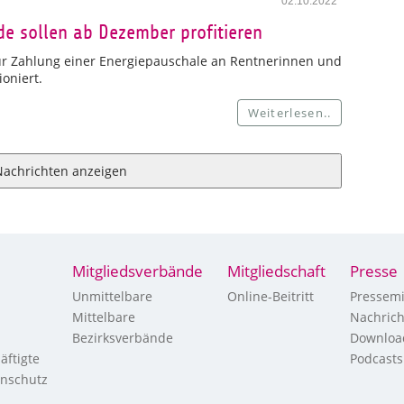
02.10.2022
e sollen ab Dezember profitieren
ur Zahlung einer Energiepauschale an Rentnerinnen und
oniert.
Weiterlesen..
Nachrichten anzeigen
Mitgliedsverbände
Mitgliedschaft
Presse
Unmittelbare
Online-Beitritt
Pressemi
Mittelbare
Nachric
Bezirksverbände
Downloa
äftigte
Podcasts
enschutz