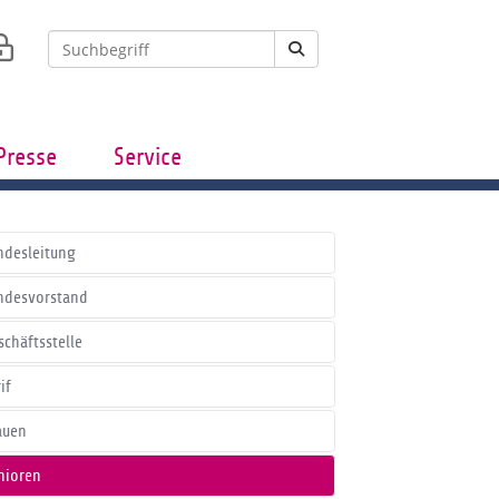
Presse
Service
ndesleitung
ndesvorstand
schäftsstelle
if
auen
nioren