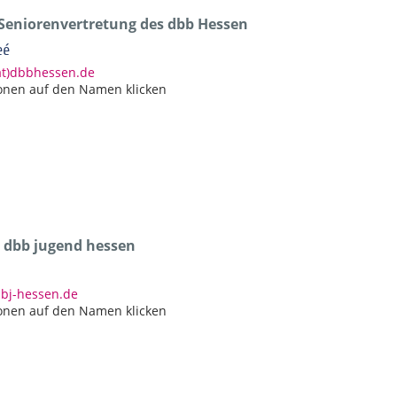
 Seniorenvertretung des dbb Hessen
eé
at)dbbhessen.de
onen auf den Namen klicken
r dbb jugend hessen
bbj-hessen.de
onen auf den Namen klicken