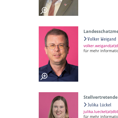
Landesschatzmei
Volker Weigand
volker.weigand(at)
für mehr Informati
Stellvertretend
Julika Lückel
julika.lueckel(at)d
für mehr Informati