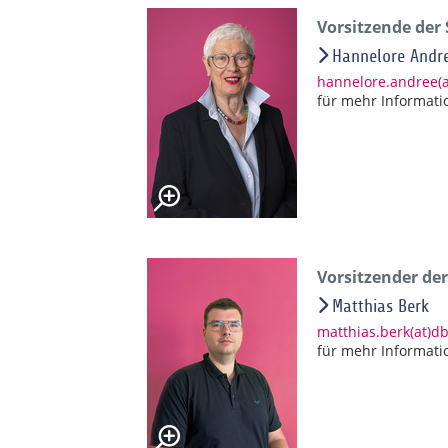
Vorsitzende der
Hannelore Andr
hannelore.andree(
für mehr Informati
Vorsitzender de
Matthias Berk
matthias.berk(at)d
für mehr Informati