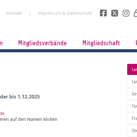
Kontakt
Impressum & Datenschutz
n
Mitgliedsverbände
Mitgliedschaft
La
La
Ge
er bis 1.12.2025
Tar
.de
Fr
onen auf den Namen klicken
Se