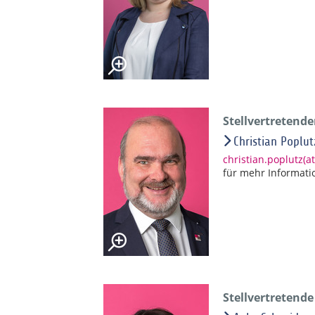
Stellvertretend
Christian Poplut
christian.poplutz(
für mehr Informati
Stellvertretend