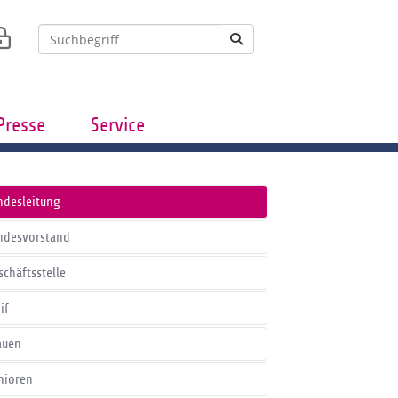
Presse
Service
ndesleitung
ndesvorstand
schäftsstelle
if
auen
nioren