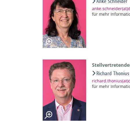
Anke Schneider
anke.schneider(at
für mehr Informati
Stellvertretend
Richard Thonius
richard.thonius(at
für mehr Informati