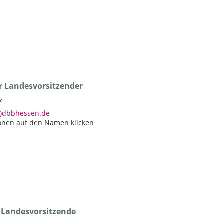
er Landesvorsitzender
z
at)dbbhessen.de
onen auf den Namen klicken
e Landesvorsitzende