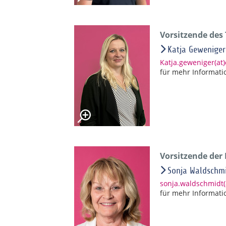
Vorsitzende des
Katja Geweniger
Katja.geweniger(at
für mehr Informati
Vorsitzende der
Sonja Waldschm
sonja.waldschmidt
für mehr Informati