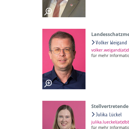
Landesschatzmei
Volker Weigand
volker.weigand(at)
für mehr Informati
Stellvertretend
Julika Lückel
julika.lueckel(at)d
für mehr Informati