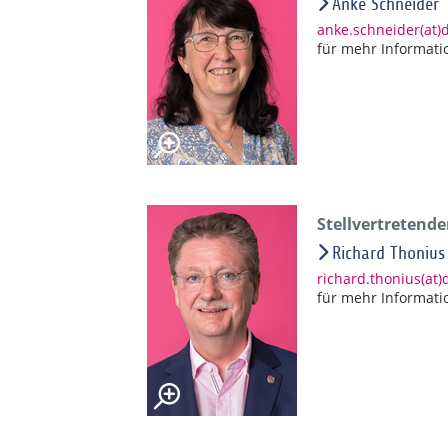
Anke Schneider
anke.schneider(at
für mehr Informati
Stellvertretend
Richard Thonius
richard.thonius(at
für mehr Informati