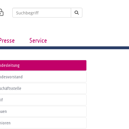
Presse
Service
ndesleitung
ndesvorstand
schäftsstelle
if
auen
nioren