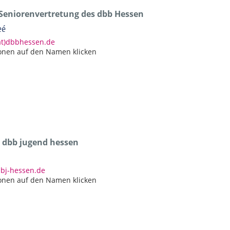
 Seniorenvertretung des dbb Hessen
eé
at)dbbhessen.de
onen auf den Namen klicken
r dbb jugend hessen
bbj-hessen.de
onen auf den Namen klicken