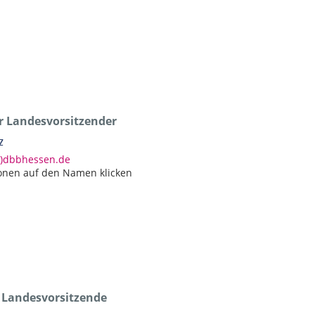
er Landesvorsitzender
z
at)dbbhessen.de
onen auf den Namen klicken
e Landesvorsitzende