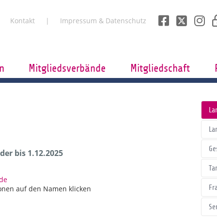
Kontakt
Impressum & Datenschutz
n
Mitgliedsverbände
Mitgliedschaft
La
La
Ge
er bis 1.12.2025
Tar
.de
Fr
onen auf den Namen klicken
Se