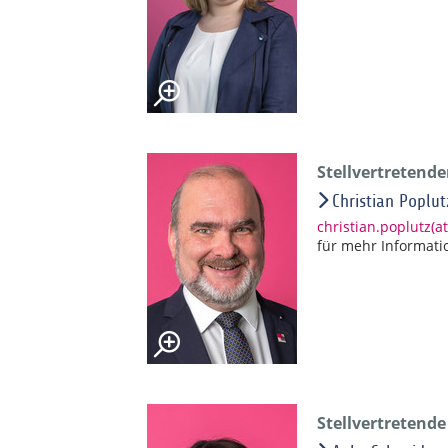
Stellvertretend
Christian Poplut
christian.poplutz(
für mehr Informati
Stellvertretend