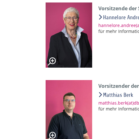
Vorsitzende der
Hannelore Andr
hannelore.andree(
für mehr Informati
Vorsitzender de
Matthias Berk
matthias.berk(at)d
für mehr Informati