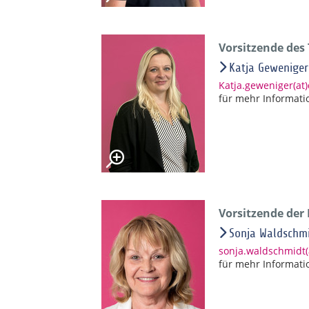
Vorsitzende des
Katja Geweniger
Katja.geweniger(at
für mehr Informati
Vorsitzende der
Sonja Waldschm
sonja.waldschmidt
für mehr Informati