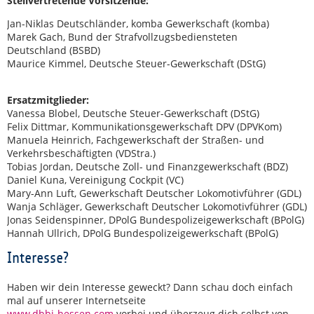
Stellvertretende Vorsitzende:
Jan-Niklas Deutschländer, komba Gewerkschaft (komba)
Marek Gach, Bund der Strafvollzugsbediensteten
Deutschland (BSBD)
Maurice Kimmel, Deutsche Steuer-Gewerkschaft (DStG)
Ersatzmitglieder:
Vanessa Blobel, Deutsche Steuer-Gewerkschaft (DStG)
Felix Dittmar, Kommunikationsgewerkschaft DPV (DPVKom)
Manuela Heinrich, Fachgewerkschaft der Straßen- und
Verkehrsbeschäftigten (VDStra.)
Tobias Jordan, Deutsche Zoll- und Finanzgewerkschaft (BDZ)
Daniel Kuna, Vereinigung Cockpit (VC)
Mary-Ann Luft, Gewerkschaft Deutscher Lokomotivführer (GDL)
Wanja Schläger, Gewerkschaft Deutscher Lokomotivführer (GDL)
Jonas Seidenspinner, DPolG Bundespolizeigewerkschaft (BPolG)
Hannah Ullrich, DPolG Bundespolizeigewerkschaft (BPolG)
Interesse?
Haben wir dein Interesse geweckt? Dann schau doch einfach
mal auf unserer Internetseite
www.dbbj-hessen.com
vorbei und überzeug dich selbst von