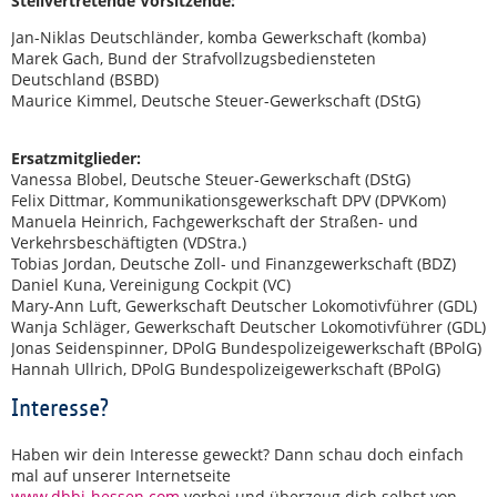
Stellvertretende Vorsitzende:
Jan-Niklas Deutschländer, komba Gewerkschaft (komba)
Marek Gach, Bund der Strafvollzugsbediensteten
Deutschland (BSBD)
Maurice Kimmel, Deutsche Steuer-Gewerkschaft (DStG)
Ersatzmitglieder:
Vanessa Blobel, Deutsche Steuer-Gewerkschaft (DStG)
Felix Dittmar, Kommunikationsgewerkschaft DPV (DPVKom)
Manuela Heinrich, Fachgewerkschaft der Straßen- und
Verkehrsbeschäftigten (VDStra.)
Tobias Jordan, Deutsche Zoll- und Finanzgewerkschaft (BDZ)
Daniel Kuna, Vereinigung Cockpit (VC)
Mary-Ann Luft, Gewerkschaft Deutscher Lokomotivführer (GDL)
Wanja Schläger, Gewerkschaft Deutscher Lokomotivführer (GDL)
Jonas Seidenspinner, DPolG Bundespolizeigewerkschaft (BPolG)
Hannah Ullrich, DPolG Bundespolizeigewerkschaft (BPolG)
Interesse?
Haben wir dein Interesse geweckt? Dann schau doch einfach
mal auf unserer Internetseite
www.dbbj-hessen.com
vorbei und überzeug dich selbst von