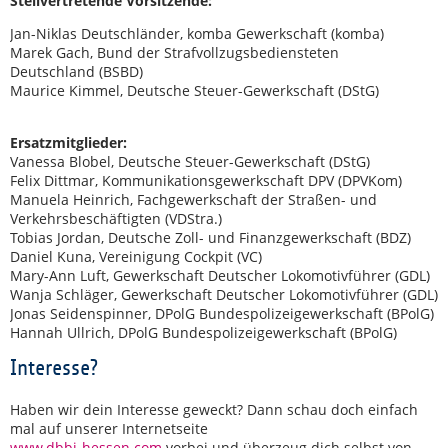
Stellvertretende Vorsitzende:
Jan-Niklas Deutschländer, komba Gewerkschaft (komba)
Marek Gach, Bund der Strafvollzugsbediensteten
Deutschland (BSBD)
Maurice Kimmel, Deutsche Steuer-Gewerkschaft (DStG)
Ersatzmitglieder:
Vanessa Blobel, Deutsche Steuer-Gewerkschaft (DStG)
Felix Dittmar, Kommunikationsgewerkschaft DPV (DPVKom)
Manuela Heinrich, Fachgewerkschaft der Straßen- und
Verkehrsbeschäftigten (VDStra.)
Tobias Jordan, Deutsche Zoll- und Finanzgewerkschaft (BDZ)
Daniel Kuna, Vereinigung Cockpit (VC)
Mary-Ann Luft, Gewerkschaft Deutscher Lokomotivführer (GDL)
Wanja Schläger, Gewerkschaft Deutscher Lokomotivführer (GDL)
Jonas Seidenspinner, DPolG Bundespolizeigewerkschaft (BPolG)
Hannah Ullrich, DPolG Bundespolizeigewerkschaft (BPolG)
Interesse?
Haben wir dein Interesse geweckt? Dann schau doch einfach
mal auf unserer Internetseite
www.dbbj-hessen.com
vorbei und überzeug dich selbst von