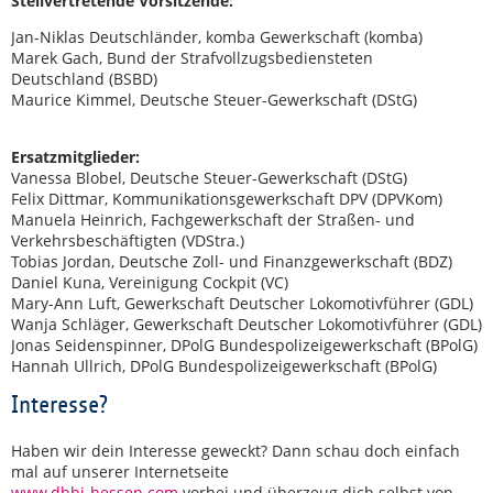
Stellvertretende Vorsitzende:
Jan-Niklas Deutschländer, komba Gewerkschaft (komba)
Marek Gach, Bund der Strafvollzugsbediensteten
Deutschland (BSBD)
Maurice Kimmel, Deutsche Steuer-Gewerkschaft (DStG)
Ersatzmitglieder:
Vanessa Blobel, Deutsche Steuer-Gewerkschaft (DStG)
Felix Dittmar, Kommunikationsgewerkschaft DPV (DPVKom)
Manuela Heinrich, Fachgewerkschaft der Straßen- und
Verkehrsbeschäftigten (VDStra.)
Tobias Jordan, Deutsche Zoll- und Finanzgewerkschaft (BDZ)
Daniel Kuna, Vereinigung Cockpit (VC)
Mary-Ann Luft, Gewerkschaft Deutscher Lokomotivführer (GDL)
Wanja Schläger, Gewerkschaft Deutscher Lokomotivführer (GDL)
Jonas Seidenspinner, DPolG Bundespolizeigewerkschaft (BPolG)
Hannah Ullrich, DPolG Bundespolizeigewerkschaft (BPolG)
Interesse?
Haben wir dein Interesse geweckt? Dann schau doch einfach
mal auf unserer Internetseite
www.dbbj-hessen.com
vorbei und überzeug dich selbst von