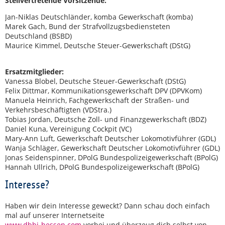
Stellvertretende Vorsitzende:
Jan-Niklas Deutschländer, komba Gewerkschaft (komba)
Marek Gach, Bund der Strafvollzugsbediensteten
Deutschland (BSBD)
Maurice Kimmel, Deutsche Steuer-Gewerkschaft (DStG)
Ersatzmitglieder:
Vanessa Blobel, Deutsche Steuer-Gewerkschaft (DStG)
Felix Dittmar, Kommunikationsgewerkschaft DPV (DPVKom)
Manuela Heinrich, Fachgewerkschaft der Straßen- und
Verkehrsbeschäftigten (VDStra.)
Tobias Jordan, Deutsche Zoll- und Finanzgewerkschaft (BDZ)
Daniel Kuna, Vereinigung Cockpit (VC)
Mary-Ann Luft, Gewerkschaft Deutscher Lokomotivführer (GDL)
Wanja Schläger, Gewerkschaft Deutscher Lokomotivführer (GDL)
Jonas Seidenspinner, DPolG Bundespolizeigewerkschaft (BPolG)
Hannah Ullrich, DPolG Bundespolizeigewerkschaft (BPolG)
Interesse?
Haben wir dein Interesse geweckt? Dann schau doch einfach
mal auf unserer Internetseite
www.dbbj-hessen.com
vorbei und überzeug dich selbst von